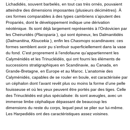
Lichadidés, souvent barbelés, en tout cas très ornés, pouvaient
atteindre des dimensions imposantes (plusieurs décimètres). À
ces formes comparables à des types cambriens s’ajoutent des
Propariés, dont le développement indique une dérivation
néoténique. Ils sont déjà largement représentés à l’Ordovicien par
les Cheiruridés (
Placoparia
), qui sont épineux, les Dalmanitidés
(
Dalmanitina, Kloucekia
), enfin les
Chasmops
scandinaves: ces
formes semblent avoir pu s’enfouir superficiellement dans la vase
du fond. C’est proprement à l’endofaune qu’appartiennent les
Calyménidés et les Trinucléidés, qui ont fourni les éléments de
successions stratigraphiques en Scandinavie, au Canada, en
Grande-Bretagne, en Europe et au Maroc. L’anatomie des
Calyménidés, capables de se rouler en boule, est caractérisée par
un céphalon dont l’avant revêt plus ou moins la forme d’une pelle
fouisseuse et où les yeux peuvent être portés par des tiges. Celle
des Trinucléidés est plus spécialisée: ils sont aveugles, avec un
immense limbe céphalique dépassant de beaucoup les
dimensions du reste du corps, lequel peut se plier sur lui-même.
Les Harpedidés ont des caractéristiques assez voisines.