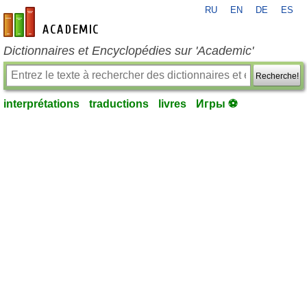
RU
EN
DE
ES
fr-academic.com
Dictionnaires et Encyclopédies sur 'Academic'
Recherche!
interprétations
traductions
livres
Игры ⚽