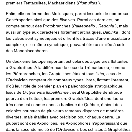
premiers Tentaculites, Machaeridiens (
Plumulites
).
Enfin, elle renferme des Mollusques, parmi lesquels de nombreux
Gastéropodes ainsi que des Bivalves. Parmi ces derniers, on
compte surtout des Protobranches (
Palaeoneilo
,
Redonia
), mais
aussi un type aux caractères fortement archaïques,
Babinka
, dont
les valves sont symétriques et offrent les traces d’une musculature
complexe, elle-même symétrique, pouvant être assimilée à celle
des Monoplacophores.
Un deuxième biotope important est celui des algueraies flottantes
à Graptolithes. À la différence de ceux du Trémadoc où, comme
les Ptérobranches, les Graptolithes étaient tous fixés, ceux de
l’Ordovicien comptent de nombreux types libres, flottant librement,
d’où leur rôle de premier plan en paléontologie stratigraphique.
Issus de
Dictyonema flabelliforme
, seul Graptolithe dendroïde
pourvu d’un flotteur, les premiers Graptoloïdes, dont une faune
très riche est connue dans la banlieue de Québec, étaient des
colonies pourvues de plusieurs rameaux disposés de manières
diverses, mais établies avec précision pour chaque genre. La
plupart sont des Axonolipes, les Axonophores n’apparaissant que
dans la seconde moitié de l’Ordovicien. Les schistes à Graptolithes