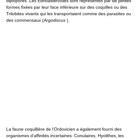
diplopores. Les Édrioastéroïdes sont représentés par de petites
formes fixées par leur face inférieure sur des coquilles ou des
Trilobites vivants qui les transportaient comme des parasites ou
des commensaux (
Argodiscus
).
La faune coquillière de l’Ordovicien a également fourni des
organismes d’affinités incertaines: Conulaires, Hyolithes, les