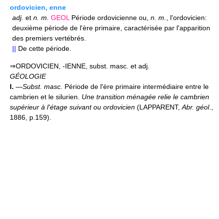
ordovicien, enne
adj.
et
n.
m.
GEOL
Période ordovicienne ou,
n.
m.
, l'ordovicien:
deuxième période de l'ère primaire, caractérisée par l'apparition
des premiers vertébrés.
||
De cette période.
⇒ORDOVICIEN, -IENNE, subst. masc. et adj.
GÉOLOGIE
I.
—
Subst. masc.
Période de l'ère primaire intermédiaire entre le
cambrien et le silurien.
Une transition ménagée relie le cambrien
supérieur à l'étage suivant ou ordovicien
(LAPPARENT,
Abr. géol
.,
1886, p.159).