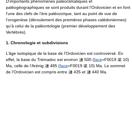
D’importants phénomènes paléoclimatiques et
paléogéographiques se sont produits durant l’Ordovicien et en font
l’une des clefs de l’ère paléozoïque, tant au point de vue de
l’orogenèse (déroulement des premières phases calédoniennes)
qu’à celui de la paléontologie (premier développement des
Vertébrés).
1. Chronologie et subdivisions
L’âge isotopique de la base de l’Ordovicien est controversé. En
effet, la base du Trémadoc est environ 漣 500 (
face
=F0019 梁 10)
Ma, celle de l’Arénig 漣 485 (
face
=F0019 梁 10) Ma. Le sommet
de l’Ordovicien est compris entre 漣 435 et 漣 440 Ma.