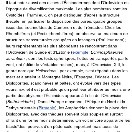
Il faut noter aussi des niches d’Échinodermes dont l’Ordovicien est
l’époque de diversification maximale. Les plus nombreux sont les
Cystoïdes. Parmi eux, on peut distinguer, d’après la structure
thécale, en particulier la disposition des pores, quatre groupes
issus des Éocrinoïdes du Cambrien et du Trémadoc. Chez les
Rhombifères (et Pectinirhombifères), on observe un maximum de
structures transsuturales groupées en losanges (d’où leur nom);
leurs représentants les plus abondants se rencontrent dans
l’Ordovicien de Suède et d’Estonie (
exemple
:
Echinosphaerites
aurantium
, dont les tests sphériques, flottés ou transportés par le
vent, ont édifié de véritables roches); mais, à l’Ordovicien XIII, le
genre nordique
Heliocrinus
, par exemple, s’est répandu dans les
mers et a atteint la Montagne Noire, l’Espagne, l’Algérie. Les
Diploporites, scandinaves et baltes, ont évolué vers des types
«oursins», et il est probable qu’on peut leur attribuer au moins une
partie des phylums d’Échinides apparus à la fin de l’Ordovicien
(
Bothriocidaris
). Dans l’Europe moyenne, l’Afrique du Nord et la
Téthys orientale (
Birmanie
), les Amphorides tiennent la place des
Diploporites, avec des thèques souvent plus souples et surtout
offrant une forme moins déterminée. On voit encore apparaître les
Blastoïdes, pourvus d’un pédoncule important mais aussi de