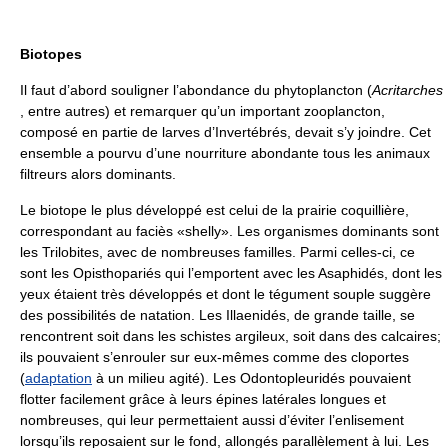
Biotopes
Il faut d’abord souligner l’abondance du phytoplancton (
Acritarches
, entre autres) et remarquer qu’un important zooplancton,
composé en partie de larves d’Invertébrés, devait s’y joindre. Cet
ensemble a pourvu d’une nourriture abondante tous les animaux
filtreurs alors dominants.
Le biotope le plus développé est celui de la prairie coquillière,
correspondant au faciès «shelly». Les organismes dominants sont
les Trilobites, avec de nombreuses familles. Parmi celles-ci, ce
sont les Opisthopariés qui l’emportent avec les Asaphidés, dont les
yeux étaient très développés et dont le tégument souple suggère
des possibilités de natation. Les Illaenidés, de grande taille, se
rencontrent soit dans les schistes argileux, soit dans des calcaires;
ils pouvaient s’enrouler sur eux-mêmes comme des cloportes
(
adaptation
à un milieu agité). Les Odontopleuridés pouvaient
flotter facilement grâce à leurs épines latérales longues et
nombreuses, qui leur permettaient aussi d’éviter l’enlisement
lorsqu’ils reposaient sur le fond, allongés parallèlement à lui. Les