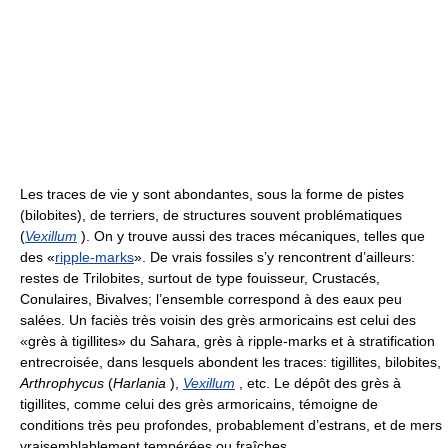
Les traces de vie y sont abondantes, sous la forme de pistes
(bilobites), de terriers, de structures souvent problématiques
(
Vexillum
). On y trouve aussi des traces mécaniques, telles que
des «
ripple-marks
». De vrais fossiles s’y rencontrent d’ailleurs:
restes de Trilobites, surtout de type fouisseur, Crustacés,
Conulaires, Bivalves; l’ensemble correspond à des eaux peu
salées. Un faciès très voisin des grès armoricains est celui des
«grès à tigillites» du Sahara, grès à ripple-marks et à stratification
entrecroisée, dans lesquels abondent les traces: tigillites, bilobites,
Arthrophycus
(
Harlania
),
Vexillum
, etc. Le dépôt des grès à
tigillites, comme celui des grès armoricains, témoigne de
conditions très peu profondes, probablement d’estrans, et de mers
vraisemblablement tempérées ou fraîches.