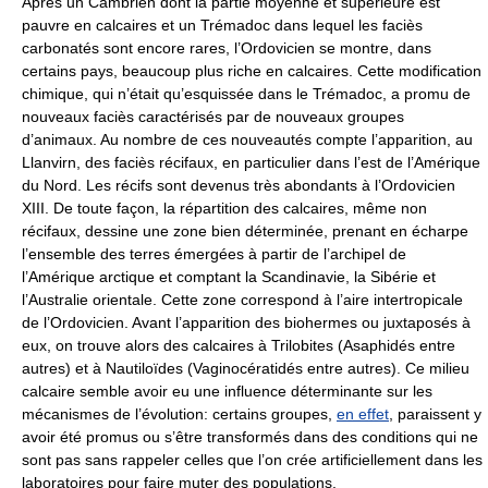
Après un Cambrien dont la partie moyenne et supérieure est
pauvre en calcaires et un Trémadoc dans lequel les faciès
carbonatés sont encore rares, l’Ordovicien se montre, dans
certains pays, beaucoup plus riche en calcaires. Cette modification
chimique, qui n’était qu’esquissée dans le Trémadoc, a promu de
nouveaux faciès caractérisés par de nouveaux groupes
d’animaux. Au nombre de ces nouveautés compte l’apparition, au
Llanvirn, des faciès récifaux, en particulier dans l’est de l’Amérique
du Nord. Les récifs sont devenus très abondants à l’Ordovicien
XIII. De toute façon, la répartition des calcaires, même non
récifaux, dessine une zone bien déterminée, prenant en écharpe
l’ensemble des terres émergées à partir de l’archipel de
l’Amérique arctique et comptant la Scandinavie, la Sibérie et
l’Australie orientale. Cette zone correspond à l’aire intertropicale
de l’Ordovicien. Avant l’apparition des biohermes ou juxtaposés à
eux, on trouve alors des calcaires à Trilobites (Asaphidés entre
autres) et à Nautiloïdes (Vaginocératidés entre autres). Ce milieu
calcaire semble avoir eu une influence déterminante sur les
mécanismes de l’évolution: certains groupes,
en effet
, paraissent y
avoir été promus ou s’être transformés dans des conditions qui ne
sont pas sans rappeler celles que l’on crée artificiellement dans les
laboratoires pour faire muter des populations.